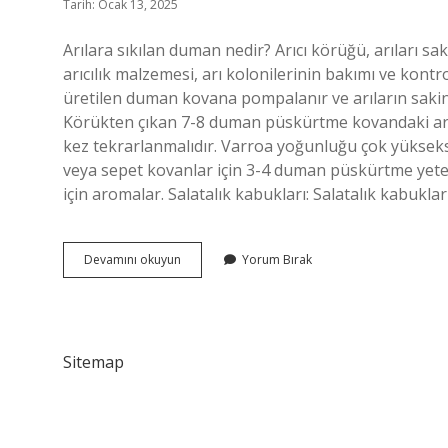
Tarih: Ocak 13, 2025
Arılara sıkılan duman nedir? Arıcı körüğü, arıları sak
arıcılık malzemesi, arı kolonilerinin bakımı ve kontr
üretilen duman kovana pompalanır ve arıların sakin
Körükten çıkan 7-8 duman püskürtme kovandaki arıl
kez tekrarlanmalıdır. Varroa yoğunluğu çok yükseks
veya sepet kovanlar için 3-4 duman püskürtme yeterli
için aromalar. Salatalık kabukları: Salatalık kabukları,
Arılara
Devamını okuyun
Yorum Bırak
Verilen
Duman
Nedir
Sitemap