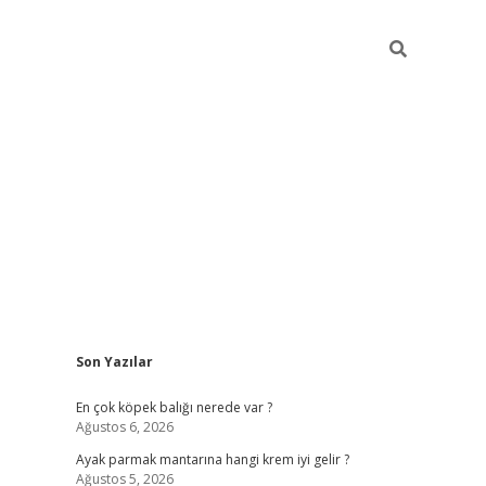
Sidebar
Son Yazılar
betexper güncel gi
En çok köpek balığı nerede var ?
Ağustos 6, 2026
Ayak parmak mantarına hangi krem iyi gelir ?
Ağustos 5, 2026