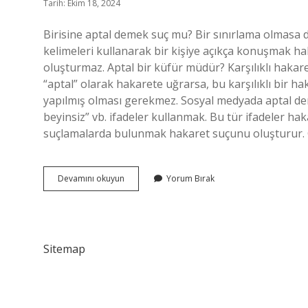
Tarih: Ekim 18, 2024
Birisine aptal demek suç mu? Bir sınırlama olmasa da
kelimeleri kullanarak bir kişiye açıkça konuşmak ha
oluşturmaz. Aptal bir küfür müdür? Karşılıklı hakaret
“aptal” olarak hakarete uğrarsa, bu karşılıklı bir ha
yapılmış olması gerekmez. Sosyal medyada aptal dem
beyinsiz” vb. ifadeler kullanmak. Bu tür ifadeler hakar
suçlamalarda bulunmak hakaret suçunu oluşturur. G
Aptal
Devamını okuyun
Yorum Bırak
Olmak
Suç
Mu
Sitemap