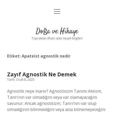
menüyü
Anasayfa
aç
Gizlilik Politikası
Doğa ve Hikaye
Yasal Uyarı
Topraktan ilham alan neşeli bilgiler!
Hakkımızda
Etiket:
Apateist agnostik nedir
Zayıf Agnostik Ne Demek
Tarih: Ocak 8, 2025
Agnostik neye inanır? Agnostisizm Tanımı Ateizm,
Tanrı’nın var olmadığını veya var olamayacağını
savunur. Ancak agnostisizm, Tanrı’nın var olup
olmadığının bilinmediğini veya asla bilinemeyeceğini