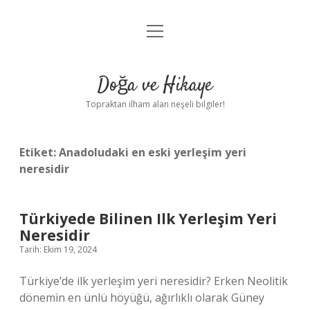
menüyü
Anasayfa
aç
Gizlilik Politikası
Doğa ve Hikaye
Yasal Uyarı
Topraktan ilham alan neşeli bilgiler!
Hakkımızda
Etiket:
Anadoludaki en eski yerleşim yeri
neresidir
Türkiyede Bilinen Ilk Yerleşim Yeri
Neresidir
Tarih: Ekim 19, 2024
Türkiye’de ilk yerleşim yeri neresidir? Erken Neolitik
dönemin en ünlü höyüğü, ağırlıklı olarak Güney