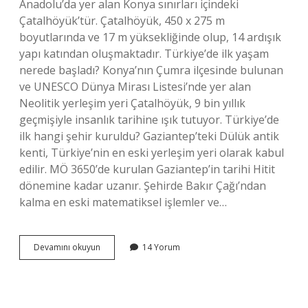
Anadolu’da yer alan Konya sınırları içindeki
Çatalhöyük’tür. Çatalhöyük, 450 x 275 m
boyutlarında ve 17 m yüksekliğinde olup, 14 ardışık
yapı katından oluşmaktadır. Türkiye’de ilk yaşam
nerede başladı? Konya’nın Çumra ilçesinde bulunan
ve UNESCO Dünya Mirası Listesi’nde yer alan
Neolitik yerleşim yeri Çatalhöyük, 9 bin yıllık
geçmişiyle insanlık tarihine ışık tutuyor. Türkiye’de
ilk hangi şehir kuruldu? Gaziantep’teki Dülük antik
kenti, Türkiye’nin en eski yerleşim yeri olarak kabul
edilir. MÖ 3650’de kurulan Gaziantep’in tarihi Hitit
dönemine kadar uzanır. Şehirde Bakır Çağı’ndan
kalma en eski matematiksel işlemler ve…
Türkiyede
Devamını okuyun
14 Yorum
Bilinen
Ilk
Yerleşim
Yeri