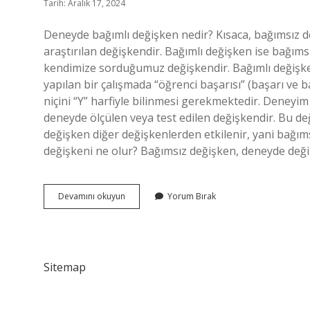
Tarih: Aralık 17, 2024
Deneyde bağımlı değişken nedir? Kısaca, bağımsız değ
araştırılan değişkendir. Bağımlı değişken ise bağımsız
kendimize sorduğumuz değişkendir. Bağımlı değişken
yapılan bir çalışmada “öğrenci başarısı” (başarı ve 
niçini “Y” harfiyle bilinmesi gerekmektedir. Deneyim
deneyde ölçülen veya test edilen değişkendir. Bu de
değişken diğer değişkenlerden etkilenir, yani bağım
değişkeni ne olur? Bağımsız değişken, deneyde deği
Bir
Devamını okuyun
Yorum Bırak
Deneyde
Bağımlı
Değişken
Nedir
Sitemap