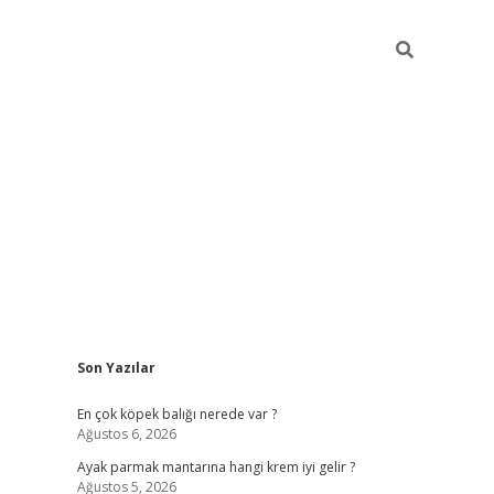
Sidebar
Son Yazılar
betexper güncel gi
En çok köpek balığı nerede var ?
Ağustos 6, 2026
Ayak parmak mantarına hangi krem iyi gelir ?
Ağustos 5, 2026