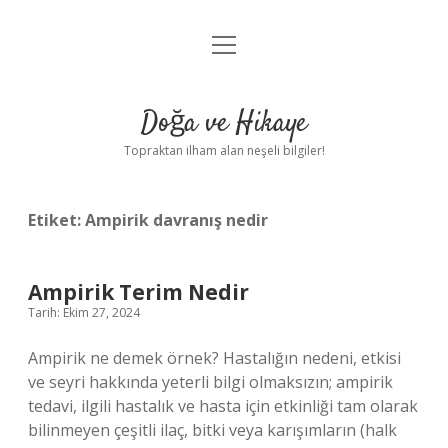
menüyü
Anasayfa
aç
Gizlilik Politikası
Doğa ve Hikaye
Yasal Uyarı
Topraktan ilham alan neşeli bilgiler!
Hakkımızda
Etiket:
Ampirik davranış nedir
Ampirik Terim Nedir
Tarih: Ekim 27, 2024
Ampirik ne demek örnek? Hastalığın nedeni, etkisi
ve seyri hakkında yeterli bilgi olmaksızın; ampirik
tedavi, ilgili hastalık ve hasta için etkinliği tam olarak
bilinmeyen çeşitli ilaç, bitki veya karışımların (halk