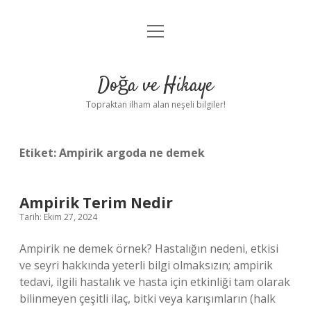
menüyü
Anasayfa
aç
Gizlilik Politikası
Doğa ve Hikaye
Yasal Uyarı
Topraktan ilham alan neşeli bilgiler!
Hakkımızda
Etiket:
Ampirik argoda ne demek
Ampirik Terim Nedir
Tarih: Ekim 27, 2024
Ampirik ne demek örnek? Hastalığın nedeni, etkisi
ve seyri hakkında yeterli bilgi olmaksızın; ampirik
tedavi, ilgili hastalık ve hasta için etkinliği tam olarak
bilinmeyen çeşitli ilaç, bitki veya karışımların (halk