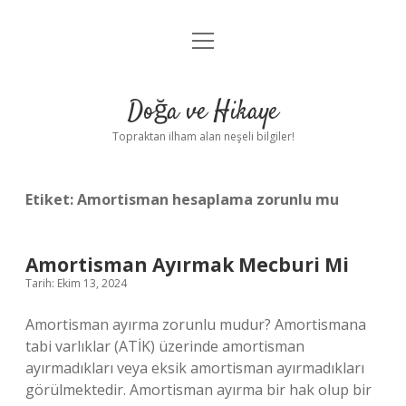
menüyü
Anasayfa
aç
Gizlilik Politikası
Doğa ve Hikaye
Yasal Uyarı
Topraktan ilham alan neşeli bilgiler!
Hakkımızda
Etiket:
Amortisman hesaplama zorunlu mu
Amortisman Ayırmak Mecburi Mi
Tarih: Ekim 13, 2024
Amortisman ayırma zorunlu mudur? Amortismana
tabi varlıklar (ATİK) üzerinde amortisman
ayırmadıkları veya eksik amortisman ayırmadıkları
görülmektedir. Amortisman ayırma bir hak olup bir