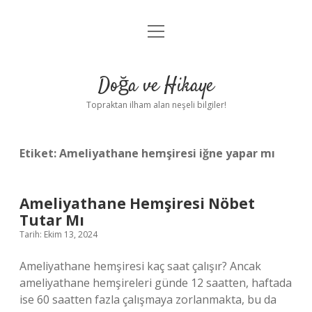
menüyü
Anasayfa
aç
Gizlilik Politikası
Doğa ve Hikaye
Yasal Uyarı
Topraktan ilham alan neşeli bilgiler!
Hakkımızda
Etiket:
Ameliyathane hemşiresi iğne yapar mı
Ameliyathane Hemşiresi Nöbet
Tutar Mı
Tarih: Ekim 13, 2024
Ameliyathane hemşiresi kaç saat çalışır? Ancak
ameliyathane hemşireleri günde 12 saatten, haftada
ise 60 saatten fazla çalışmaya zorlanmakta, bu da