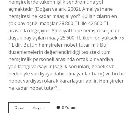
hemşirelerde tükenmişlik sendromuna yol
açmaktadır (Doğan ve ark. 2002). Ameliyathane
hemşiresi ne kadar maaş alıyor? Kullanıcıların en
çok paylaştığı maaşlar 28.800 TL ile 42.500 TL
arasında değişiyor. Ameliyathane hemşiresi için en
düşük paylaşılan maaş 25.600 TL iken, en yüksek 75
TL’dir. Bütün hemşireler nöbet tutar mı? Bu
düzenlemelerin değerlendirildiği tesisteki tüm
hemşirelik personeli arasında ortak bir vardiya
yapılacağı varsayılır (sağlık sorunları, gebelik vb.
nedeniyle vardiyaya dahil olmayanlar hariç) ve bu bir
nöbet vardiyası olarak kararlaştırılabilir. Hemşireler
ne kadar nöbet tutar?…
Ameliyathane
Devamını okuyun
8 Yorum
Hemşiresi
Nöbet
Tutar
Mı