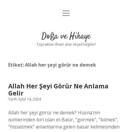
menüyü
Anasayfa
aç
Gizlilik Politikası
Doğa ve Hikaye
Yasal Uyarı
Topraktan ilham alan neşeli bilgiler!
Hakkımızda
Etiket:
Allah her şeyi görür ne demek
Allah Her Şeyi Görür Ne Anlama
Gelir
Tarih: Eylül 14, 2024
Allah her şeyi görür ne demek? Hüsna’nın
isimlerinden biri olan el-Basir, “görmek”, “bilmek”,
“hissetmek” anlamlarına gelen basar kelimesinden