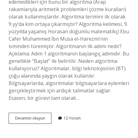
edemedikleri için bunu bir algoritma (Arap
rakamlarıyla aritmetik problemleri çözme kuralları)
olarak kullanmışlardır. Algoritma terimini ilk olarak
9 yy’da kim ortaya çıkarmıştır? Algoritma kelimesi, 9.
yüzyılda yaşamış Horasan doğumlu matematikçi Ebu
Cafer Muhammed İbn Musa el-Harezmi’nin
isminden türemiştir. Algoritmanın ilk adımı nedir?
Açıklama: Adım 1 algoritmanın başlangıç ​​adımıdır. Bu
genellikle “Başlat” ile belirtilir. Neden algoritma
kullanıyoruz? Algoritmalar, bilgi teknolojisinin (BT)
çoğu alanında yaygın olarak kullanılır.
Bilgisayarlarda, algoritmalar bilgisayarlara eylemleri
gerçekleştirmek için ardışık talimatlar sağlar.
Esasen, bir görevi tam olarak…
Algoritmayı
Devamını okuyun
12 Yorum
Ilk
Kim
Buldu