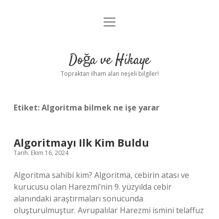
menüyü
Anasayfa
aç
Gizlilik Politikası
Doğa ve Hikaye
Yasal Uyarı
Topraktan ilham alan neşeli bilgiler!
Hakkımızda
Etiket:
Algoritma bilmek ne işe yarar
Algoritmayı Ilk Kim Buldu
Tarih: Ekim 16, 2024
Algoritma sahibi kim? Algoritma, cebirin atası ve
kurucusu olan Harezmi’nin 9. yüzyılda cebir
alanındaki araştırmaları sonucunda
oluşturulmuştur. Avrupalılar Harezmi ismini telaffuz