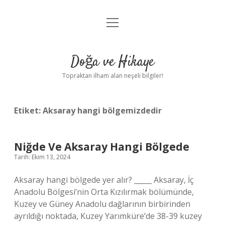
menüyü
Anasayfa
aç
Gizlilik Politikası
Doğa ve Hikaye
Yasal Uyarı
Topraktan ilham alan neşeli bilgiler!
Hakkımızda
Etiket:
Aksaray hangi bölgemizdedir
Niğde Ve Aksaray Hangi Bölgede
Tarih: Ekim 13, 2024
Aksaray hangi bölgede yer alır? _____ Aksaray, İç
Anadolu Bölgesi’nin Orta Kızılırmak bölümünde,
Kuzey ve Güney Anadolu dağlarının birbirinden
ayrıldığı noktada, Kuzey Yarımküre’de 38-39 kuzey