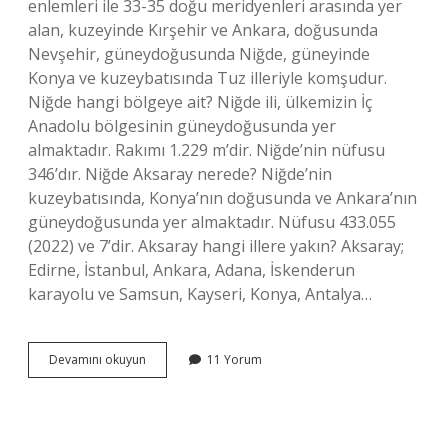
enlemleri ile 33-35 doğu meridyenleri arasında yer
alan, kuzeyinde Kırşehir ve Ankara, doğusunda
Nevşehir, güneydoğusunda Niğde, güneyinde
Konya ve kuzeybatısında Tuz illeriyle komşudur.
Niğde hangi bölgeye ait? Niğde ili, ülkemizin İç
Anadolu bölgesinin güneydoğusunda yer
almaktadır. Rakımı 1.229 m’dir. Niğde’nin nüfusu
346’dır. Niğde Aksaray nerede? Niğde’nin
kuzeybatısında, Konya’nın doğusunda ve Ankara’nın
güneydoğusunda yer almaktadır. Nüfusu 433.055
(2022) ve 7’dir. Aksaray hangi illere yakın? Aksaray;
Edirne, İstanbul, Ankara, Adana, İskenderun
karayolu ve Samsun, Kayseri, Konya, Antalya…
Niğde
Devamını okuyun
11 Yorum
Ve
Aksaray
Hangi
Bölgede