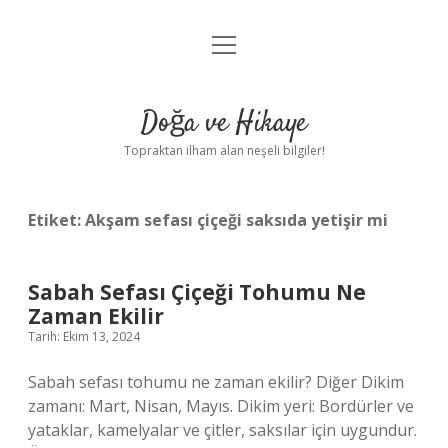
menüyü
Anasayfa
aç
Gizlilik Politikası
Doğa ve Hikaye
Yasal Uyarı
Topraktan ilham alan neşeli bilgiler!
Hakkımızda
Etiket:
Akşam sefası çiçeği saksıda yetişir mi
Sabah Sefası Çiçeği Tohumu Ne
Zaman Ekilir
Tarih: Ekim 13, 2024
Sabah sefası tohumu ne zaman ekilir? Diğer Dikim
zamanı: Mart, Nisan, Mayıs. Dikim yeri: Bordürler ve
yataklar, kamelyalar ve çitler, saksılar için uygundur.