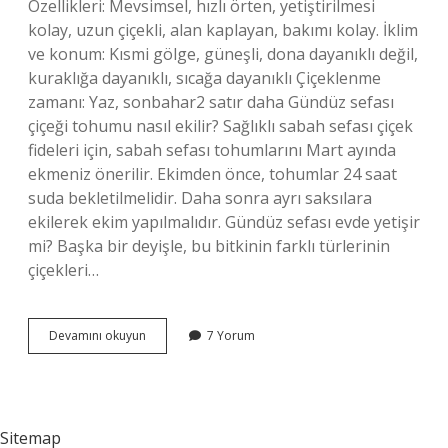
Özellikleri: Mevsimsel, hızlı örten, yetiştirilmesi
kolay, uzun çiçekli, alan kaplayan, bakımı kolay. İklim
ve konum: Kısmi gölge, güneşli, dona dayanıklı değil,
kuraklığa dayanıklı, sıcağa dayanıklı Çiçeklenme
zamanı: Yaz, sonbahar2 satır daha Gündüz sefası
çiçeği tohumu nasıl ekilir? Sağlıklı sabah sefası çiçek
fideleri için, sabah sefası tohumlarını Mart ayında
ekmeniz önerilir. Ekimden önce, tohumlar 24 saat
suda bekletilmelidir. Daha sonra ayrı saksılara
ekilerek ekim yapılmalıdır. Gündüz sefası evde yetişir
mi? Başka bir deyişle, bu bitkinin farklı türlerinin
çiçekleri…
Sabah
Devamını okuyun
7 Yorum
Sefası
Çiçeği
Tohumu
Ne
Zaman
Sitemap
Ekilir