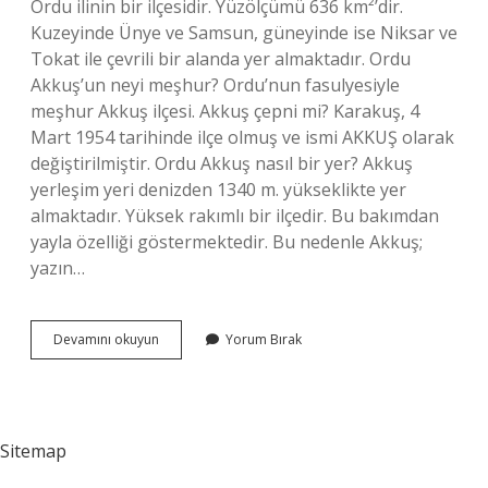
Ordu ilinin bir ilçesidir. Yüzölçümü 636 km²’dir.
Kuzeyinde Ünye ve Samsun, güneyinde ise Niksar ve
Tokat ile çevrili bir alanda yer almaktadır. Ordu
Akkuş’un neyi meşhur? Ordu’nun fasulyesiyle
meşhur Akkuş ilçesi. Akkuş çepni mi? Karakuş, 4
Mart 1954 tarihinde ilçe olmuş ve ismi AKKUŞ olarak
değiştirilmiştir. Ordu Akkuş nasıl bir yer? Akkuş
yerleşim yeri denizden 1340 m. yükseklikte yer
almaktadır. Yüksek rakımlı bir ilçedir. Bu bakımdan
yayla özelliği göstermektedir. Bu nedenle Akkuş;
yazın…
Akkuş
Devamını okuyun
Yorum Bırak
Eskiden
Nereye
Bağlıydı
Sitemap