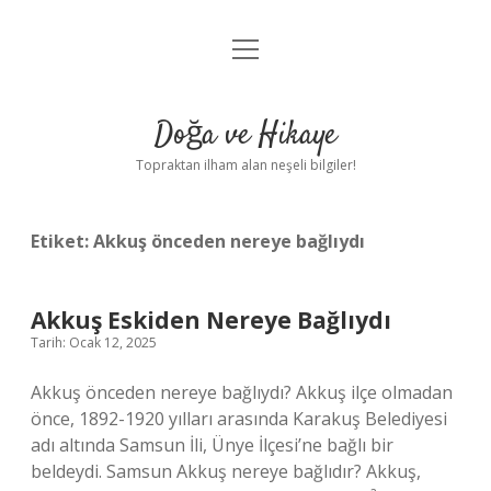
menüyü
Anasayfa
aç
Gizlilik Politikası
Doğa ve Hikaye
Yasal Uyarı
Topraktan ilham alan neşeli bilgiler!
Hakkımızda
Etiket:
Akkuş önceden nereye bağlıydı
Akkuş Eskiden Nereye Bağlıydı
Tarih: Ocak 12, 2025
Akkuş önceden nereye bağlıydı? Akkuş ilçe olmadan
önce, 1892-1920 yılları arasında Karakuş Belediyesi
adı altında Samsun İli, Ünye İlçesi’ne bağlı bir
beldeydi. Samsun Akkuş nereye bağlıdır? Akkuş,