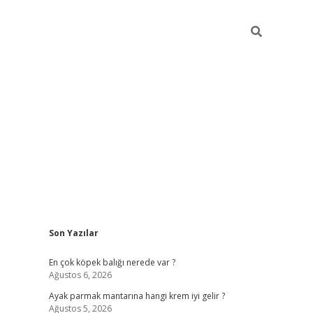
Sidebar
Son Yazılar
betexper güncel
En çok köpek balığı nerede var ?
Ağustos 6, 2026
Ayak parmak mantarına hangi krem iyi gelir ?
Ağustos 5, 2026