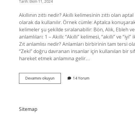
Tarih: Ekim 11, 2024
Akıllının zıttı nedir? Akıllı kelimesinin zıttı olan a
olarak da kullanılır. Örnek cümle: Aptalca konuşarak 
kelimeler şu şekilde sıralanabilir: Bön, Alık, Ebleh ve 
anlamlıları: 1 – Akıllı: “Akıllı” kelimesi, “akıllı” ve “iyi
Zıt anlamlısı nedir? Anlamları birbirinin tam tersi ol
“Zeki” doğru davranan insanlar için kullanılan bir sı
hareket etmek anlamına gelir.…
Akıllının
Devamını okuyun
14 Yorum
Zıt
Anlamlısı
Nedir
Akıllı
Sitemap