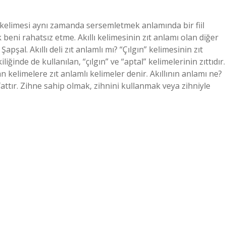
ptal kelimesi aynı zamanda sersemletmek anlamında bir fiil
beni rahatsız etme. Akıllı kelimesinin zıt anlamı olan diğer
Şapşal. Akıllı deli zıt anlamlı mı? “Çılgın” kelimesinin zıt
” ikiliğinde de kullanılan, “çılgın” ve “aptal” kelimelerinin zıttıdır.
an kelimelere zıt anlamlı kelimeler denir. Akıllının anlamı ne?
fattır. Zihne sahip olmak, zihnini kullanmak veya zihniyle