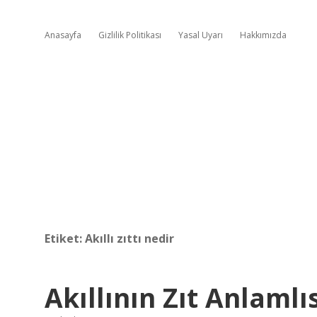
Anasayfa
Gizlilik Politikası
Yasal Uyarı
Hakkımızda
Etiket:
Akıllı zıttı nedir
Akıllının Zıt Anlamlıs