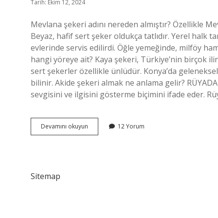
Tarih: Ekim 12, 2024
Mevlana şekeri adını nereden almıştır? Özellikle Mev
Beyaz, hafif sert şeker oldukça tatlıdır. Yerel halk 
evlerinde servis edilirdi. Öğle yemeğinde, milföy ha
hangi yöreye ait? Kaya şekeri, Türkiye’nin birçok ilin
sert şekerler özellikle ünlüdür. Konya’da geleneksel 
bilinir. Akide şekeri almak ne anlama gelir? RÜYAD
sevgisini ve ilgisini gösterme biçimini ifade eder. 
Akide
Devamını okuyun
12 Yorum
Şekeri
Adı
Nereden
Gelir
Sitemap