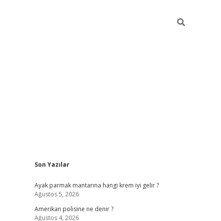
Sidebar
Son Yazılar
betexper güncel gi
Ayak parmak mantarına hangi krem iyi gelir ?
Ağustos 5, 2026
Amerikan polisine ne denir ?
Ağustos 4, 2026