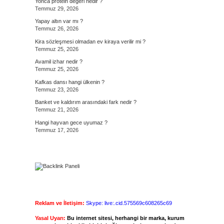
Yonca protein değeri nedir ?
,
Temmuz 29, 2026
Yapay altın var mı ?
Temmuz 26, 2026
Kira sözleşmesi olmadan ev kiraya verilir mi ?
Temmuz 25, 2026
Avamil izhar nedir ?
Temmuz 25, 2026
Kafkas dansı hangi ülkenin ?
Temmuz 23, 2026
Banket ve kaldırım arasındaki fark nedir ?
Temmuz 21, 2026
Hangi hayvan gece uyumaz ?
Temmuz 17, 2026
Reklam ve İletişim:
Skype: live:.cid.575569c608265c69
Yasal Uyarı:
Bu internet sitesi, herhangi bir marka, kurum