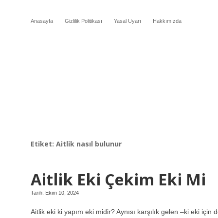
Anasayfa
Gizlilik Politikası
Yasal Uyarı
Hakkımızda
Etiket:
Aitlik nasıl bulunur
Aitlik Eki Çekim Eki Mi
Tarih: Ekim 10, 2024
Aitlik eki ki yapım eki midir? Aynısı karşılık gelen –ki eki iç