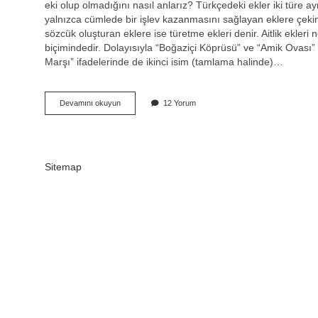
eki olup olmadığını nasıl anlarız? Türkçedeki ekler iki türe ay
yalnızca cümlede bir işlev kazanmasını sağlayan eklere çekim
sözcük oluşturan eklere ise türetme ekleri denir. Aitlik ekleri nel
biçimindedir. Dolayısıyla “Boğaziçi Köprüsü” ve “Amik Ovası” 
Marşı” ifadelerinde de ikinci isim (tamlama halinde)…
Aitlik
Devamını okuyun
12 Yorum
Eki
Çekim
Eki
Mi
Sitemap