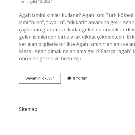
Tarih: Eylül 13, 2024
Agah ismini kimler kullanır? Agah ismi Türk kökenli b
ismi “bilen”, “uyarıcı”, “dikkatli” anlamına gelir. Aga
çağlardan günümüze kadar gelen en önemli Türk is
gelen isimlerden biri olarak dikkat çekmektedir. Erk
yer alan bilgilerle birlikte Agah isminin anlamı ve anl
Mesaj. Agah olmak ne anlama gelir? Farsça “agah” ke
önceden gören ve bilen kişi”…
Agah
Devamını okuyun
8 Yorum
Kime
Denir
Sitemap