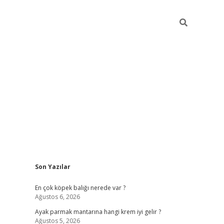
Sidebar
Son Yazılar
betexper güncel g
En çok köpek balığı nerede var ?
Ağustos 6, 2026
Ayak parmak mantarına hangi krem iyi gelir ?
Ağustos 5, 2026