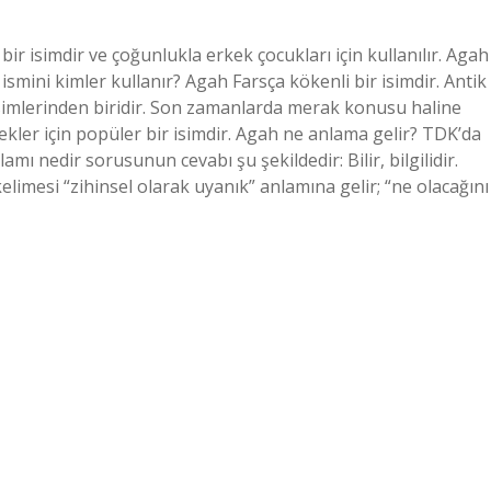
ir isimdir ve çoğunlukla erkek çocukları için kullanılır. Agah
h ismini kimler kullanır? Agah Farsça kökenli bir isimdir. Antik
imlerinden biridir. Son zamanlarda merak konusu haline
ekler için popüler bir isimdir. Agah ne anlama gelir? TDK’da
amı nedir sorusunun cevabı şu şekildedir: Bilir, bilgilidir.
limesi “zihinsel olarak uyanık” anlamına gelir; “ne olacağını