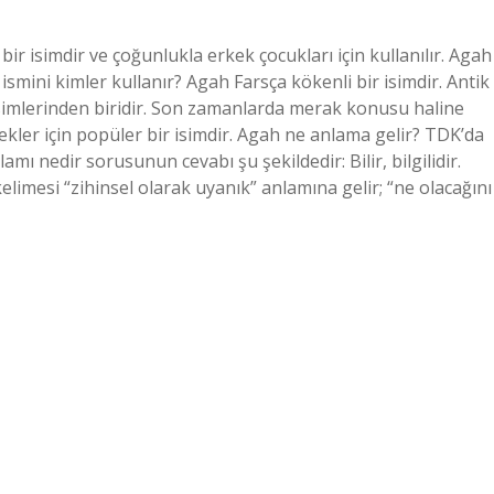
ir isimdir ve çoğunlukla erkek çocukları için kullanılır. Agah
h ismini kimler kullanır? Agah Farsça kökenli bir isimdir. Antik
imlerinden biridir. Son zamanlarda merak konusu haline
ekler için popüler bir isimdir. Agah ne anlama gelir? TDK’da
amı nedir sorusunun cevabı şu şekildedir: Bilir, bilgilidir.
limesi “zihinsel olarak uyanık” anlamına gelir; “ne olacağını