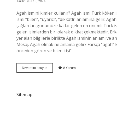
Tarih: Eylül 13, 2024
Agah ismini kimler kullanır? Agah ismi Türk kökenli b
ismi “bilen”, “uyarıcı”, “dikkatli” anlamına gelir. Aga
çağlardan günümüze kadar gelen en önemli Türk is
gelen isimlerden biri olarak dikkat çekmektedir. Erk
yer alan bilgilerle birlikte Agah isminin anlamı ve anl
Mesaj. Agah olmak ne anlama gelir? Farsça “agah” ke
önceden gören ve bilen kişi”…
Agah
Devamını okuyun
8 Yorum
Kime
Denir
Sitemap