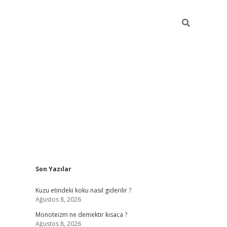
Sidebar
Son Yazılar
betexper güncel gi
Kuzu etindeki koku nasıl giderilir ?
Ağustos 8, 2026
Monoteizm ne demektir kısaca ?
Ağustos 8, 2026