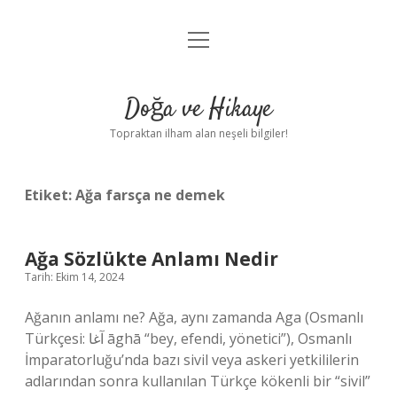
menüyü
Anasayfa
aç
Gizlilik Politikası
Doğa ve Hikaye
Yasal Uyarı
Topraktan ilham alan neşeli bilgiler!
Hakkımızda
Etiket:
Ağa farsça ne demek
Ağa Sözlükte Anlamı Nedir
Tarih: Ekim 14, 2024
Ağanın anlamı ne? Ağa, aynı zamanda Aga (Osmanlı
Türkçesi: آغا āghā “bey, efendi, yönetici”), Osmanlı
İmparatorluğu’nda bazı sivil veya askeri yetkililerin
adlarından sonra kullanılan Türkçe kökenli bir “sivil”