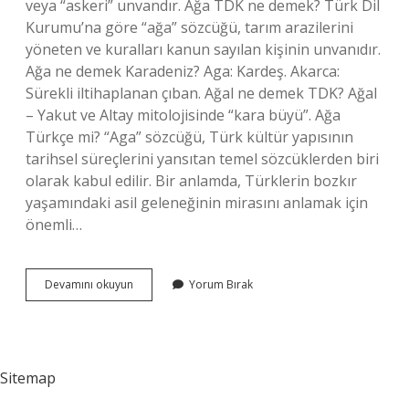
veya “askeri” unvandır. Ağa TDK ne demek? Türk Dil
Kurumu’na göre “ağa” sözcüğü, tarım arazilerini
yöneten ve kuralları kanun sayılan kişinin unvanıdır.
Ağa ne demek Karadeniz? Aga: Kardeş. Akarca:
Sürekli iltihaplanan çıban. Ağal ne demek TDK? Ağal
– Yakut ve Altay mitolojisinde “kara büyü”. Ağa
Türkçe mi? “Aga” sözcüğü, Türk kültür yapısının
tarihsel süreçlerini yansıtan temel sözcüklerden biri
olarak kabul edilir. Bir anlamda, Türklerin bozkır
yaşamındaki asil geleneğinin mirasını anlamak için
önemli…
Ağa
Devamını okuyun
Yorum Bırak
Sözlükte
Anlamı
Nedir
Sitemap