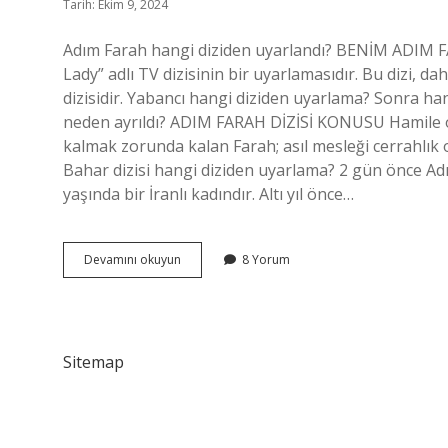
Tarih: Ekim 9, 2024
Adım Farah hangi diziden uyarlandı? BENİM ADIM 
Lady” adlı TV dizisinin bir uyarlamasıdır. Bu dizi, da
dizisidir. Yabancı hangi diziden uyarlama? Sonra ha
neden ayrıldı? ADIM FARAH DİZİSİ KONUSU Hamile o
kalmak zorunda kalan Farah; asıl mesleği cerrahlık o
Bahar dizisi hangi diziden uyarlama? 2 gün önce Ad
yaşında bir İranlı kadındır. Altı yıl önce…
Adım
Devamını okuyun
8 Yorum
Farah
Hangi
Yabancı
Diziden
Uyarlama
Sitemap