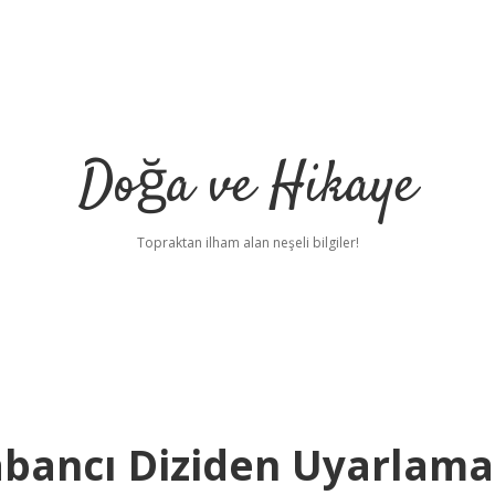
Doğa ve Hikaye
Topraktan ilham alan neşeli bilgiler!
abancı Diziden Uyarlama