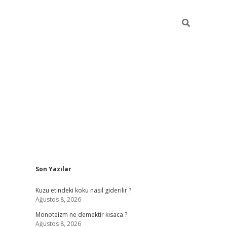
Sidebar
Son Yazılar
betexper güncel gi
Kuzu etindeki koku nasıl giderilir ?
Ağustos 8, 2026
Monoteizm ne demektir kısaca ?
Ağustos 8, 2026