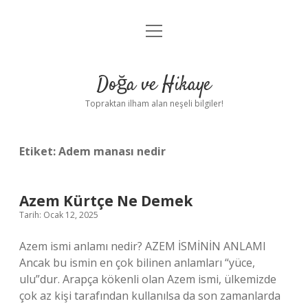
menüyü
Anasayfa
aç
Gizlilik Politikası
Doğa ve Hikaye
Yasal Uyarı
Topraktan ilham alan neşeli bilgiler!
Hakkımızda
Etiket:
Adem manası nedir
Azem Kürtçe Ne Demek
Tarih: Ocak 12, 2025
Azem ismi anlamı nedir? AZEM İSMİNİN ANLAMI
Ancak bu ismin en çok bilinen anlamları “yüce,
ulu”dur. Arapça kökenli olan Azem ismi, ülkemizde
çok az kişi tarafından kullanılsa da son zamanlarda