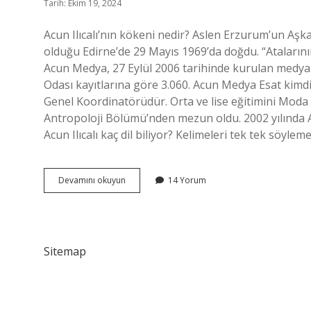
Tarih: Ekim 19, 2024
Acun Ilıcalı’nın kökeni nedir? Aslen Erzurum’un Aşkal
olduğu Edirne’de 29 Mayıs 1969’da doğdu. “Atalarını
Acun Medya, 27 Eylül 2006 tarihinde kurulan medya s
Odası kayıtlarına göre 3.060. Acun Medya Esat kim
Genel Koordinatörüdür. Orta ve lise eğitimini Moda
Antropoloji Bölümü’nden mezun oldu. 2002 yılında Acun
Acun Ilıcalı kaç dil biliyor? Kelimeleri tek tek söy
Acun
Devamını okuyun
14 Yorum
Ilıcalı
Türk
Mü
Sitemap