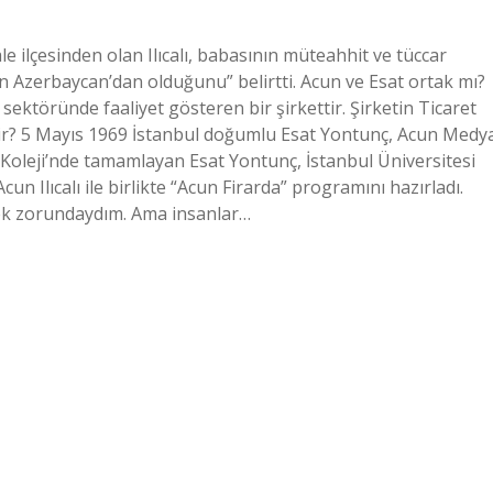
e ilçesinden olan Ilıcalı, babasının müteahhit ve tüccar
n Azerbaycan’dan olduğunu” belirtti. Acun ve Esat ortak mı?
ektöründe faaliyet gösteren bir şirkettir. Şirketin Ticaret
dir? 5 Mayıs 1969 İstanbul doğumlu Esat Yontunç, Acun Medy
 Koleji’nde tamamlayan Esat Yontunç, İstanbul Üniversitesi
 Ilıcalı ile birlikte “Acun Firarda” programını hazırladı.
lemek zorundaydım. Ama insanlar…