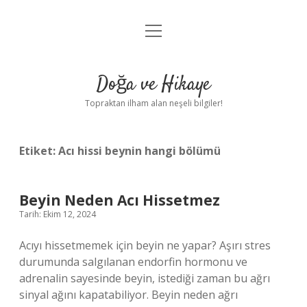
menüyü
Anasayfa
aç
Gizlilik Politikası
Doğa ve Hikaye
Yasal Uyarı
Topraktan ilham alan neşeli bilgiler!
Hakkımızda
Etiket:
Acı hissi beynin hangi bölümü
Beyin Neden Acı Hissetmez
Tarih: Ekim 12, 2024
Acıyı hissetmemek için beyin ne yapar? Aşırı stres
durumunda salgılanan endorfin hormonu ve
adrenalin sayesinde beyin, istediği zaman bu ağrı
sinyal ağını kapatabiliyor. Beyin neden ağrı