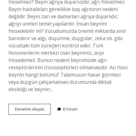
hissetmez? Beyin ağrıya duyarsızdır; ağrı hissetmez.
Beyin hastalıkları genellikle baş ağrısının nedeni
değildir. Beyin zarı ve damarları ağrıya duyarlıdır;
ağrıyı üreten temel yapılardır. İnsan beynini
hissedebilir mi? Vücudumuzda önemli miktarda sinir
barındırır ve algı, düşünme, duygular, zeka vb. gibi
vücuttaki tüm süreçleri kontrol eder. Tüm
fenomenlerin merkezi olan beynimiz, acıyı
hissedemez. Bunun nedeni beynimizde ağrı
reseptörlerinin (nosiseptörler) olmamasıdır. Acı hissi
beynin hangi bölümü? Talamusun hasar görmesi
veya düzgün çalışamaması durumunda dikkat
eksikliği ve beynin…
Beyin
Devamını okuyun
8 Yorum
Neden
Acı
Hissetmez