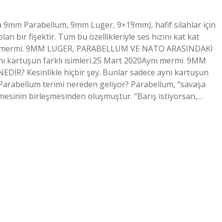
 9mm Parabellum, 9mm Luger, 9×19mm), hafif silahlar için
 bir fişektir. Tüm bu özellikleriyle ses hızını kat kat
 Aynı mermi. 9MM LUGER, PARABELLUM VE NATO ARASINDAKİ
ynı kartuşun farklı isimleri.25 Mart 2020Aynı mermi. 9MM
? Kesinlikle hiçbir şey. Bunlar sadece aynı kartuşun
 Parabellum terimi nereden geliyor? Parabellum, “savaşa
imesinin birleşmesinden oluşmuştur. “Barış istiyorsan,…