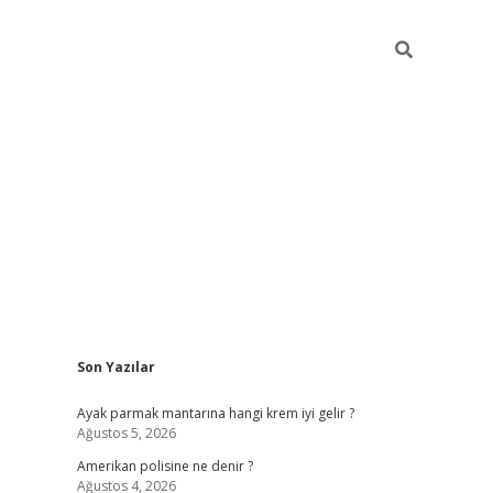
Sidebar
Son Yazılar
betexper güncel 
Ayak parmak mantarına hangi krem iyi gelir ?
Ağustos 5, 2026
Amerikan polisine ne denir ?
Ağustos 4, 2026