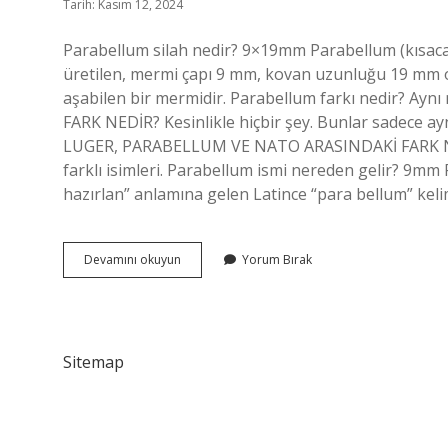
Tarih: Kasım 12, 2024
Parabellum silah nedir? 9×19mm Parabellum (kısaca
üretilen, mermi çapı 9 mm, kovan uzunluğu 19 mm olan
aşabilen bir mermidir. Parabellum farkı nedir?
FARK NEDİR? Kesinlikle hiçbir şey. Bunlar sadece a
LUGER, PARABELLUM VE NATO ARASINDAKİ FARK NEDİR
farklı isimleri. Parabellum ismi nereden gelir? 9mm
hazırlan” anlamına gelen Latince “para bellum” kel
Parabellum
Devamını okuyun
Yorum Bırak
Silah
Ne
Demek
Sitemap