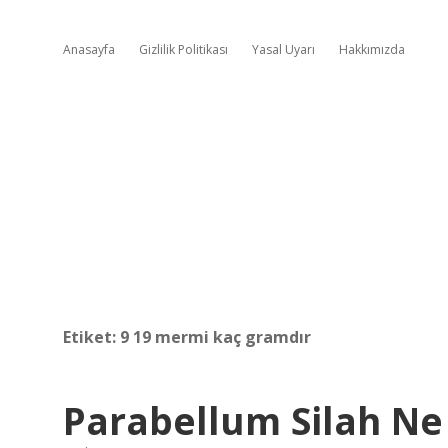
Anasayfa
Gizlilik Politikası
Yasal Uyarı
Hakkımızda
Etiket:
9 19 mermi kaç gramdır
Parabellum Silah N