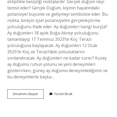
ekliptikle kesiştiği noktalardır. Gerçek düğüm neyi
temsil eder? Gerçek Düğüm, kişinin hayatındaki
potansiyel büyüme ve gelişmeyi sembolize eder. Bu
nokta, bireyin içsel potansiyelini gerçekleştirme
yolculuğunu ifade eder. Ay düğümleri hangi burçta?
Ay düğümleri 18 aylık Boğa-Akrep yolculuğunu
tamamlayıp 17 Temmuz 2023’te Koç-Terazi
yolculuğuna başlayacak. Ay düğümleri 12 Ocak
2025’te Koç ve Terazi’deki yolculuklarını
sonlandıracak. Ay düğümleri ne kadar sürer? Kuzey
ay düğümü ruhun yolunu ve yeni deneyimleri
gösterirken, güney ay düğümü deneyimlediğimiz ve
bu deneyimlerle başka…
Ay
Devamını okuyun
Yorum Bırak
Düğümü
Ne
Işe
Yarar