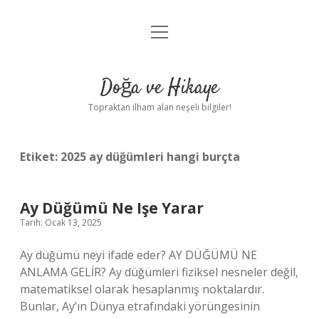
menüyü
Anasayfa
aç
Gizlilik Politikası
Doğa ve Hikaye
Yasal Uyarı
Topraktan ilham alan neşeli bilgiler!
Hakkımızda
Etiket:
2025 ay düğümleri hangi burçta
Ay Düğümü Ne Işe Yarar
Tarih: Ocak 13, 2025
Ay düğümü neyi ifade eder? AY DÜĞÜMÜ NE
ANLAMA GELİR? Ay düğümleri fiziksel nesneler değil,
matematiksel olarak hesaplanmış noktalardır.
Bunlar, Ay’ın Dünya etrafındaki yörüngesinin