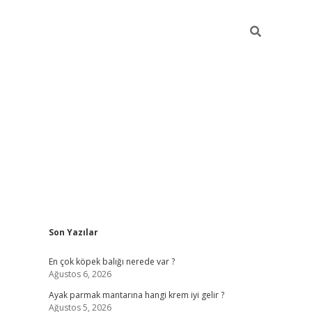
Sidebar
Son Yazılar
betexper güncel g
En çok köpek balığı nerede var ?
Ağustos 6, 2026
Ayak parmak mantarına hangi krem iyi gelir ?
Ağustos 5, 2026