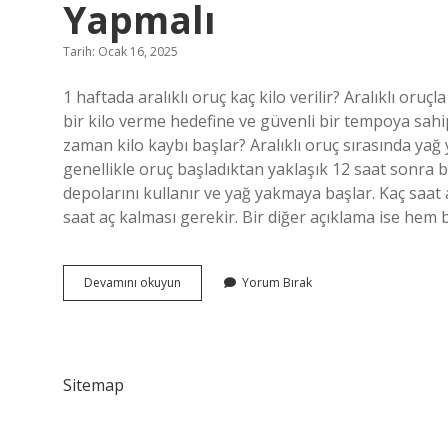
Yapmalı
Tarih: Ocak 16, 2025
1 haftada aralıklı oruç kaç kilo verilir? Aralıklı oruçl
bir kilo verme hedefine ve güvenli bir tempoya sahi
zaman kilo kaybı başlar? Aralıklı oruç sırasında yağ
genellikle oruç başladıktan yaklaşık 12 saat sonra b
depolarını kullanır ve yağ yakmaya başlar. Kaç saat 
saat aç kalması gerekir. Bir diğer açıklama ise hem 
Aralıklı
Devamını okuyun
Yorum Bırak
Oruçta
Hızlı
Kilo
Vermek
Için
Sitemap
Ne
Yapmalı