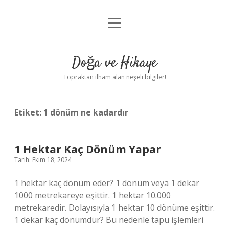
menüyü
Anasayfa
aç
Gizlilik Politikası
Doğa ve Hikaye
Yasal Uyarı
Topraktan ilham alan neşeli bilgiler!
Hakkımızda
Etiket:
1 dönüm ne kadardır
1 Hektar Kaç Dönüm Yapar
Tarih: Ekim 18, 2024
1 hektar kaç dönüm eder? 1 dönüm veya 1 dekar
1000 metrekareye eşittir. 1 hektar 10.000
metrekaredir. Dolayısıyla 1 hektar 10 dönüme eşittir.
1 dekar kaç dönümdür? Bu nedenle tapu işlemleri