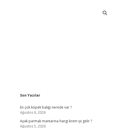
Sidebar
Son Yazılar
betexper güncel gi
En çok köpek balığı nerede var ?
Ağustos 6, 2026
Ayak parmak mantarına hangi krem iyi gelir ?
Ağustos 5, 2026